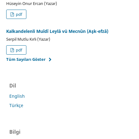
Hüseyin Onur Ercan (Yazar)
pdf
Kalkandelenli Muîdî Leylâ vü Mecnûn (Aşk-efzâ)
Serpil Mutlu Kırlı (Yazar)
pdf
Tüm Sayıları Göster
Dil
English
Türkçe
Bilgi