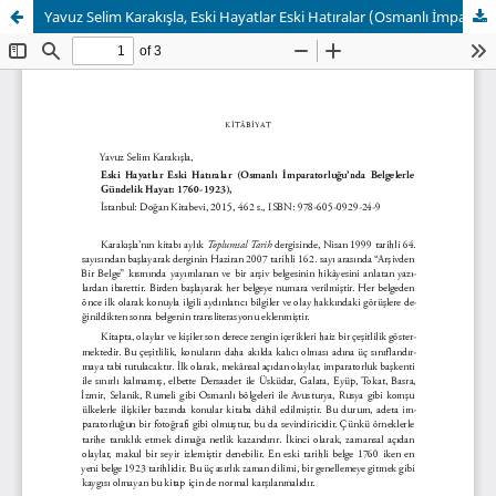
Yavuz Selim Karakışla, Eski Hayatlar Eski Hatıralar (Osmanlı İmparatorluğu’nda Belgelerle Gündelik Hayat: 1760-1923)