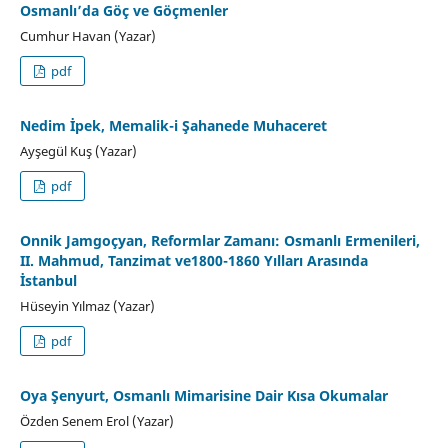
Osmanlı’da Göç ve Göçmenler
Cumhur Havan (Yazar)
pdf
Nedim İpek, Memalik-i Şahanede Muhaceret
Ayşegül Kuş (Yazar)
pdf
Onnik Jamgoçyan, Reformlar Zamanı: Osmanlı Ermenileri,
II. Mahmud, Tanzimat ve1800-1860 Yılları Arasında
İstanbul
Hüseyin Yılmaz (Yazar)
pdf
Oya Şenyurt, Osmanlı Mimarisine Dair Kısa Okumalar
Özden Senem Erol (Yazar)